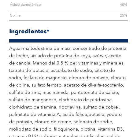
Ácido pantoténico
40%
Colina
25%
Ingredientes*
Agua, maltodextrina de maíz, concentrado de proteína
de leche, aislado de proteína de soya, azúcar, aceite
de canola. Menos del 0,5 % de: vitaminas y minerales
(citrato de potasio, ascorbato de sodio, citrato de
sodio, fosfato de magnesio, cloruro de potasio, cloruro
de colina, sulfato ferroso, acetato de dl-alfa-tocoferilo,
sulfato de zinc, niacinamida, pantotenato de calcio,
sulfato de manganeso, clorhidrato de piridoxina,
clorhidrato de tiamina, riboflavina, sulfato de cobre ,
palmitato de vitamina A, ácido fólico,potasio, yoduro
de potasio, cloruro de cromo, selenato de sodio,
molibdato de sodio, filoquinona, biotina, vitamina D3,
vitamina B12), sabores naturales y artificiales, gel de