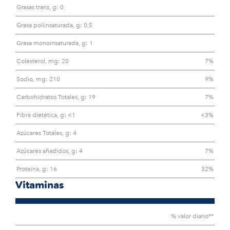
Grasas trans, g: 0
Grasa poliinsaturada, g: 0,5
Grasa monoinsaturada, g: 1
Colesterol, mg: 20
7%
Sodio, mg: 210
9%
Carbohidratos Totales, g: 19
7%
Fibra dietética, g: <1
<3%
Azúcares Totales, g: 4
Azúcares añadidos, g: 4
7%
Proteína, g: 16
32%
Vitaminas
% valor diario**