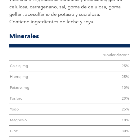
celulosa, carragenano, sal, goma de celulosa, goma
gellan, acesulfamo de potasio y sucralosa.
Contiene ingredientes de leche y soya.
Minerales
% valor diario**
Calcio, mg
25%
Hierro, mg
25%
Potasio, mg
10%
Fósforo
20%
Yodo
25%
Magnesio
10%
Cinc
30%