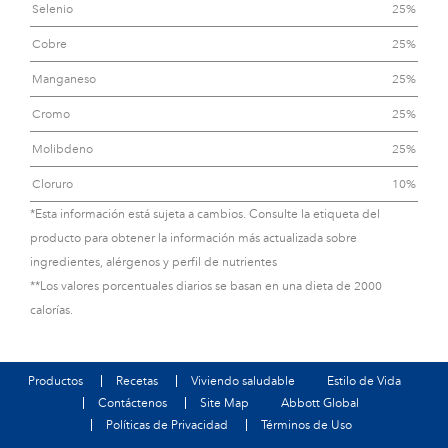
Selenio
25%
Cobre
25%
Manganeso
25%
Cromo
25%
Molibdeno
25%
Cloruro
10%
*Esta información está sujeta a cambios. Consulte la etiqueta del
producto para obtener la información más actualizada sobre
ingredientes, alérgenos y perfil de nutrientes
**Los valores porcentuales diarios se basan en una dieta de 2000
calorías.
Productos
Recetas
Viviendo saludable
Estilo de Vida
Contáctenos
Site Map
Abbott Global
Políticas de Privacidad
Términos de Uso