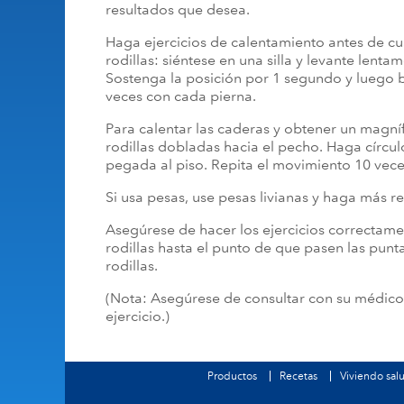
resultados que desea.
Haga ejercicios de calentamiento antes de cua
rodillas: siéntese en una silla y levante lenta
Sostenga la posición por 1 segundo y luego b
veces con cada pierna.
Para calentar las caderas y obtener un magní
rodillas dobladas hacia el pecho. Haga círcul
pegada al piso. Repita el movimiento 10 vece
Si usa pesas, use pesas livianas y haga más 
Asegúrese de hacer los ejercicios correctame
rodillas hasta el punto de que pasen las punt
rodillas.
(Nota: Asegúrese de consultar con su médic
ejercicio.)
Productos
Recetas
Viviendo sal