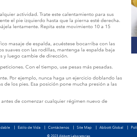
lquier actividad. Trate este calentamiento para sus
mente el pie izquierdo hasta que la pierna esté derecha.
ájela lentamente. Repita este movimiento 10 a 15
fico masaje de espalda, acuéstese bocarriba con las
os suaves con las rodillas, mantenga la espalda baja
s y luego cambie de dirección.
repeticiones. Con el tiempo, use pesas más pesadas.
nte. Por ejemplo, nunca haga un ejercicio doblando las
as de los pies. Esa posición pone mucha presión a las
o antes de comenzar cualquier régimen nuevo de
udable
Estilo de Vida
Contáctenos
Site Map
Abbott Global
Pol
© 2023 Abbott Laboratories