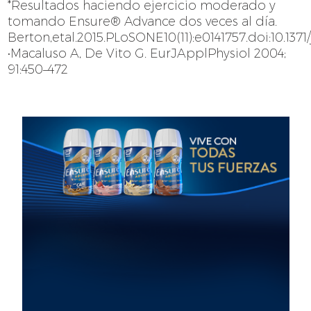
*Resultados haciendo ejercicio moderado y
tomando Ensure® Advance dos veces al día.
Berton,etal.2015.PLoSONE10(11):e0141757.doi:10.1371
•Macaluso A, De Vito G. EurJApplPhysiol 2004;
91:450–472