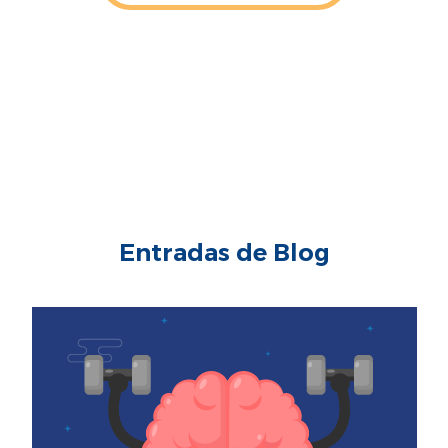
Para adultos. Apto para intolerantes a la lactosa. No usar en
personas con galactosemia. No es para uso intravenoso. Los
requerimientos nutricionales varían dependiendo de diversos
factores, consulte con el profesional de la salud. 1. Berton L, et al.
PLOS ONE |DOI:10.1371/journal.pone.0141757 November 3, 2015.
Con dos tomas de producto y con actividad física.
Entradas de Blog