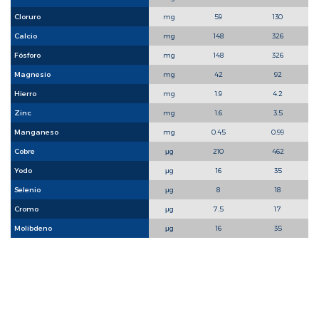
Cloruro
mg
59
130
Calcio
mg
148
326
Fósforo
mg
148
326
Magnesio
mg
42
92
Hierro
mg
1.9
4.2
Zinc
mg
1.6
3.5
Manganeso
mg
0.45
0.99
Cobre
μg
210
462
Yodo
μg
16
35
Selenio
μg
8
18
Cromo
μg
7.5
17
Molibdeno
μg
16
35