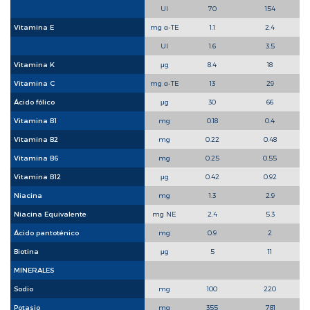
UI
70
154
Vitamina E
mg ɑ-TE
1.1
2.4
UI
1.6
3.5
Vitamina K
μg
8.4
18
Vitamina C
mg ɑ-TE
13
29
Ácido fólico
μg
30
66
Vitamina B1
mg
0.18
0.4
Vitamina B2
mg
0.22
0.48
Vitamina B6
mg
0.25
0.55
Vitamina B12
μg
0.42
0.92
Niacina
mg
1.3
2.9
Niacina Equivalente
mg NE
2.4
5.3
Ácido pantoténico
mg
0.9
2
Biotina
μg
5
11
MINERALES
Sodio
mg
100
220
Potasio
mg
355
781