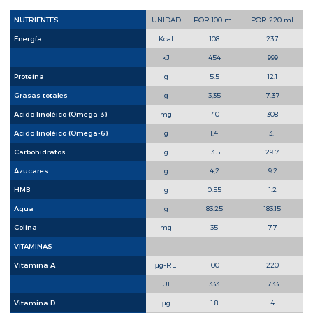
NUTRIENTES
UNIDAD
POR 100 mL
POR 220 mL
Energía
Kcal
108
237
kJ
454
999
Proteína
g
5.5
12.1
Grasas totales
g
3,35
7.37
Acido linoléico (Omega-3)
mg
140
308
Acido linoléico (Omega-6)
g
1.4
3.1
Carbohidratos
g
13.5
29.7
Ázucares
g
4,2
9.2
HMB
g
0.55
1.2
Agua
g
83.25
183.15
Colina
mg
35
77
VITAMINAS
Vitamina A
μg-RE
100
220
UI
333
733
Vitamina D
μg
1.8
4