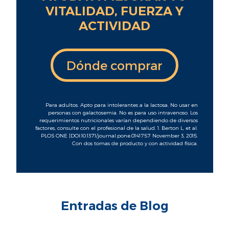
VITALIDAD, FUERZA Y
ACTIVIDAD
Dónde comprar
Para adultos. Apto para intolerantes a la lactosa. No usar en
personas con galactosemia. No es para uso intravenoso. Los
requerimientos nutricionales varían dependiendo de diversos
factores, consulte con el profesional de la salud. 1. Berton L, et al.
PLOS ONE |DOI:10.1371/journal.pone.0141757 November 3, 2015.
Con dos tomas de producto y con actividad física.
Entradas de Blog