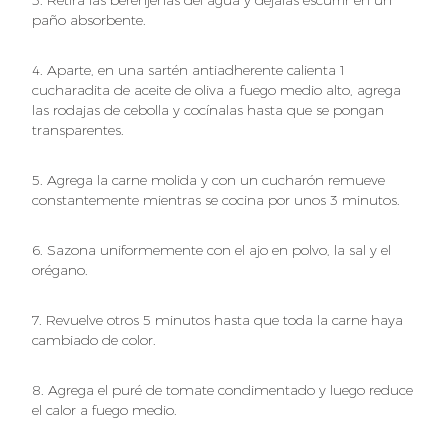
3. Retira las berenjenas del agua y déjalas escurrir en un
paño absorbente.
4. Aparte, en una sartén antiadherente calienta 1
cucharadita de aceite de oliva a fuego medio alto, agrega
las rodajas de cebolla y cocínalas hasta que se pongan
transparentes.
5. Agrega la carne molida y con un cucharón remueve
constantemente mientras se cocina por unos 3 minutos.
6. Sazona uniformemente con el ajo en polvo, la sal y el
orégano.
7. Revuelve otros 5 minutos hasta que toda la carne haya
cambiado de color.
8. Agrega el puré de tomate condimentado y luego reduce
el calor a fuego medio.